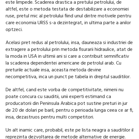
este limpede. Scaderea drastica a pretului petrolului, de
altfel, este o metoda testata de destabilizare a economiei
ruse, pretul mic al petrolului fiind unul dintre motivele pentru
care economia URSS s-a dezintegrat, in ultima parte a anilor
optzeci.
Acelasi pret redus al petrolului, insa, dauneaza si industriei de
extragere a petrolului prin metoda fisurarii hidraulice, atat de
la moda in USA in ultimii ani si care a contribuit semnificativ
la scaderea dependentei americane de petrolul arab. Cu
preturile actuale insa, aceasta metoda devine
necompetitiva, inca un punct pe tabela in dreptul sauditilor.
De altfel, cand este vorba de competitivitate, nimeni nu
poate concura cu sauditii, unii experti estimand ca
producatorii din Peninsula Arabica pot sustine preturi in jur
de 20 de dolari pe baril, pentru o perioada lunga ceea ce ar fi,
insa, dezastruos pentru multi competitori.
Un alt inamic care, probabil, este pe lista neagra a sauditilor il
reprezinta dezvoltarea de metode alternative de energie.