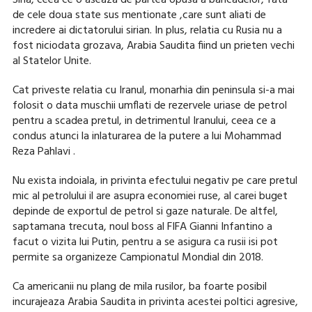
Siria, ceea ce o aseaza de partea opusa a baricadelor, fata
de cele doua state sus mentionate ,care sunt aliati de
incredere ai dictatorului sirian. In plus, relatia cu Rusia nu a
fost niciodata grozava, Arabia Saudita fiind un prieten vechi
al Statelor Unite.
Cat priveste relatia cu Iranul, monarhia din peninsula si-a mai
folosit o data muschii umflati de rezervele uriase de petrol
pentru a scadea pretul, in detrimentul Iranului, ceea ce a
condus atunci la inlaturarea de la putere a lui Mohammad
Reza Pahlavi .
Nu exista indoiala, in privinta efectului negativ pe care pretul
mic al petrolului il are asupra economiei ruse, al carei buget
depinde de exportul de petrol si gaze naturale. De altfel,
saptamana trecuta, noul boss al FIFA Gianni Infantino a
facut o vizita lui Putin, pentru a se asigura ca rusii isi pot
permite sa organizeze Campionatul Mondial din 2018.
Ca americanii nu plang de mila rusilor, ba foarte posibil
incurajeaza Arabia Saudita in privinta acestei poltici agresive,