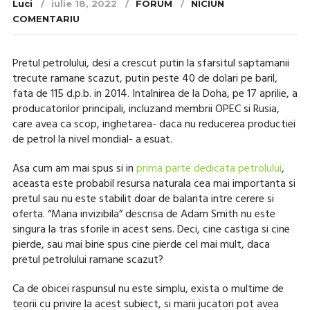
Luci
iulie 18, 2022
FORUM
NICIUN
COMENTARIU
Pretul petrolului, desi a crescut putin la sfarsitul saptamanii
trecute ramane scazut, putin peste 40 de dolari pe baril,
fata de 115 d.p.b. in 2014. Intalnirea de la Doha, pe 17 aprilie, a
producatorilor principali, incluzand membrii OPEC si Rusia,
care avea ca scop, inghetarea- daca nu reducerea productiei
de petrol la nivel mondial- a esuat.
Asa cum am mai spus si in
prima parte dedicata petrolului
,
aceasta este probabil resursa naturala cea mai importanta si
pretul sau nu este stabilit doar de balanta intre cerere si
oferta. “Mana invizibila” descrisa de Adam Smith nu este
singura la tras sforile in acest sens. Deci, cine castiga si cine
pierde, sau mai bine spus cine pierde cel mai mult, daca
pretul petrolului ramane scazut?
Ca de obicei raspunsul nu este simplu, exista o multime de
teorii cu privire la acest subiect, si marii jucatori pot avea