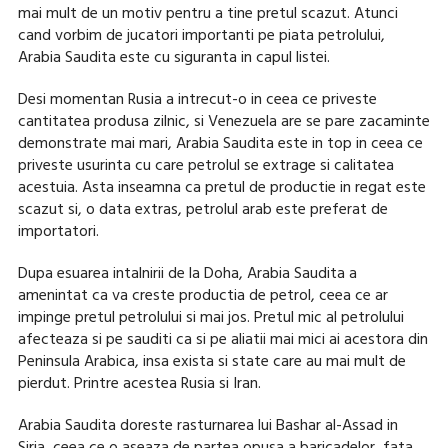
mai mult de un motiv pentru a tine pretul scazut. Atunci
cand vorbim de jucatori importanti pe piata petrolului,
Arabia Saudita este cu siguranta in capul listei.
Desi momentan Rusia a intrecut-o in ceea ce priveste
cantitatea produsa zilnic, si Venezuela are se pare zacaminte
demonstrate mai mari, Arabia Saudita este in top in ceea ce
priveste usurinta cu care petrolul se extrage si calitatea
acestuia. Asta inseamna ca pretul de productie in regat este
scazut si, o data extras, petrolul arab este preferat de
importatori.
Dupa esuarea intalnirii de la Doha, Arabia Saudita a
amenintat ca va creste productia de petrol, ceea ce ar
impinge pretul petrolului si mai jos. Pretul mic al petrolului
afecteaza si pe sauditi ca si pe aliatii mai mici ai acestora din
Peninsula Arabica, insa exista si state care au mai mult de
pierdut. Printre acestea Rusia si Iran.
Arabia Saudita doreste rasturnarea lui Bashar al-Assad in