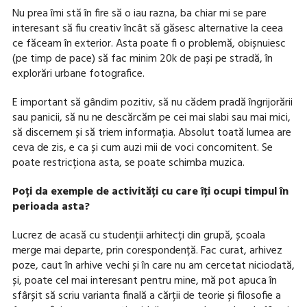
Nu prea îmi stă în fire să o iau razna, ba chiar mi se pare
interesant să fiu creativ încât să găsesc alternative la ceea
ce făceam în exterior. Asta poate fi o problemă, obișnuiesc
(pe timp de pace) să fac minim 20k de pași pe stradă, în
explorări urbane fotografice.
E important să gândim pozitiv, să nu cădem pradă îngrijorării
sau panicii, să nu ne descărcăm pe cei mai slabi sau mai mici,
să discernem și să triem informația. Absolut toată lumea are
ceva de zis, e ca și cum auzi mii de voci concomitent. Se
poate restricționa asta, se poate schimba muzica.
Poți da exemple de activități cu care îți ocupi timpul în
perioada asta?
Lucrez de acasă cu studenții arhitecți din grupă, școala
merge mai departe, prin corespondență. Fac curat, arhivez
poze, caut în arhive vechi și în care nu am cercetat niciodată,
și, poate cel mai interesant pentru mine, mă pot apuca în
sfârșit să scriu varianta finală a cărții de teorie și filosofie a