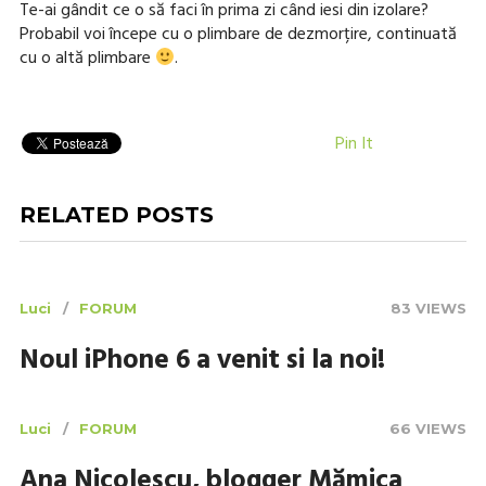
Te-ai gândit ce o să faci în prima zi când iesi din izolare?
Probabil voi începe cu o plimbare de dezmorțire, continuată
cu o altă plimbare
.
Pin It
RELATED POSTS
Luci
FORUM
83 VIEWS
Noul iPhone 6 a venit si la noi!
Luci
FORUM
66 VIEWS
Ana Nicolescu, blogger Mămica