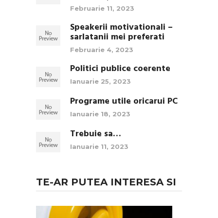
Februarie 11, 2023
Speakerii motivationali –
sarlatanii mei preferati
Februarie 4, 2023
Politici publice coerente
Ianuarie 25, 2023
Programe utile oricarui PC
Ianuarie 18, 2023
Trebuie sa…
Ianuarie 11, 2023
TE-AR PUTEA INTERESA SI
3
Sfaturi