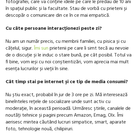
fotografiei, care va conține ideile pe care le predau de 10 ani
în spațiul public și la facultate. Stau de vorbă cu prieteni și
descopăr o comunicare din ce în ce mai empatică.
Cu câte persoane interacționezi peste zi?
Nu am un număr precis, cu membrii familiei, cu pisica și cu
cățelul, sigur.
Îmi sun
prietenii pe care îi simt tecă au nevoie
de o discuție și le induc o stare bună, pe cât posibil. Totul va
fi bine, vom ieși cu noi conștientizări, vom aprecia mai mult
esența lucrurilor și vieții în sine.
Cât timp stai pe internet și ce tip de media consumi?
Nu știu exact, probabil în jur de 3 ore pe zi. Mă interesează
bineînteles rețele de socializare unde sunt activ cu
moderație, în această perioadă. Urmăresc știrile, canalele de
noutăți tehnice și pagini precum Amazon, Emag, Olx. Îmi
aerisesc mintea căutând lucruri simpatice, smart, aparate
foto, tehnologie nouă, chilipiruri.