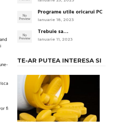
Ianuarie 25, 2023
Programe utile oricarui PC
Ianuarie 18, 2023
Trebuie sa…
Cand
Ianuarie 11, 2023
i
TE-AR PUTEA INTERESA SI
pune-
3
Sfaturi
risca
pentru
folosirea
in
siguranta
or fi
a …
Folosirea
de