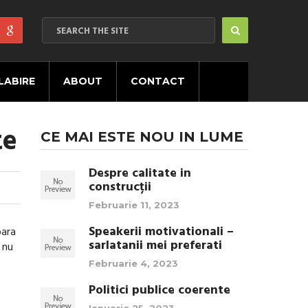
LABIRE
ABOUT
CONTACT
te
CE MAI ESTE NOU IN LUME
Despre calitate in
construcții
Februarie 11, 2023
Speakerii motivationali –
para
sarlatanii mei preferati
 nu
Februarie 4, 2023
Politici publice coerente