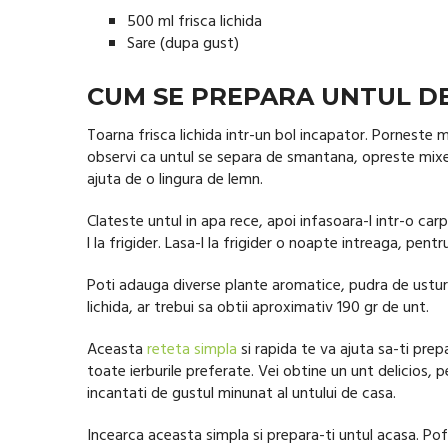
500 ml frisca lichida
Sare (dupa gust)
CUM SE PREPARA UNTUL DE
Toarna frisca lichida intr-un bol incapator. Porneste
observi ca untul se separa de smantana, opreste mixeru
ajuta de o lingura de lemn.
Clateste untul in apa rece, apoi infasoara-l intr-o c
l la frigider. Lasa-l la frigider o noapte intreaga, pent
Poti adauga diverse plante aromatice, pudra de usturo
lichida, ar trebui sa obtii aproximativ 190 gr de unt.
Aceasta
reteta simpla
si rapida te va ajuta sa-ti prepa
toate ierburile preferate. Vei obtine un unt delicios, p
incantati de gustul minunat al untului de casa.
Incearca aceasta simpla si prepara-ti untul acasa. Poft