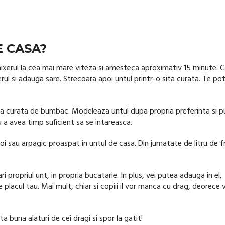
 CASA?
 mixerul la cea mai mare viteza si amesteca aproximativ 15 minute. 
l si adauga sare. Strecoara apoi untul printr-o sita curata. Te pot
arpa curata de bumbac. Modeleaza untul dupa propria preferinta si 
ru a avea timp suficient sa se intareasca.
i sau arpagic proaspat in untul de casa. Din jumatate de litru de f
ri propriul unt, in propria bucatarie. In plus, vei putea adauga in el,
e placul tau. Mai mult, chiar si copiii il vor manca cu drag, deorece v
a buna alaturi de cei dragi si spor la gatit!