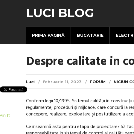
LUCI BLOG
PRIMA PAGINĂ
BUCATARIE
ELECTR
Despre calitate in co
Luci
februarie 11, 2023
FORUM
NICIUN 
Conform legii 10/1995, Sistemul calităţii în construcţii
regulamente, proceduri şi mijloace, care concură la real
concepere, realizare, exploatare şi postutilizare a ace
Pin It
Ce înseamnă asta pentru etapa de proiectare? Să fa
responsabilitate in sistemul de control al calității pe