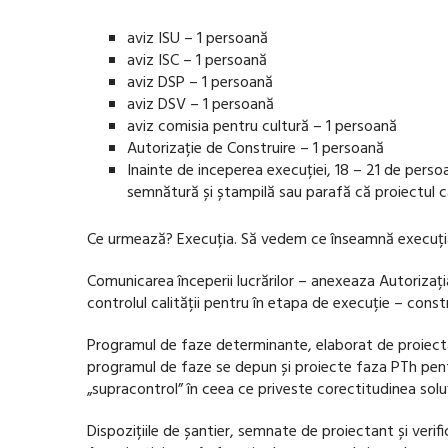
aviz ISU – 1 persoană
aviz ISC – 1 persoană
aviz DSP – 1 persoană
aviz DSV – 1 persoană
aviz comisia pentru cultură – 1 persoană
Autorizație de Construire – 1 persoană
Inainte de inceperea execuției, 18 – 21 de persoa
semnătură și ștampilă sau parafă că proiectul ca
Ce urmează? Execuția. Să vedem ce înseamnă execuția 
Comunicarea începerii lucrărilor – anexeaza Autorizația 
controlul calității pentru în etapa de execuție – constr
Programul de faze determinante, elaborat de proiectan
programul de faze se depun și proiecte faza PTh pentru
„supracontrol” în ceea ce priveste corectitudinea soluții
Dispozițiile de șantier, semnate de proiectant și veri