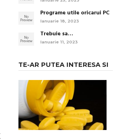
Ianuarie 25, 2023
Programe utile oricarui PC
Ianuarie 18, 2023
Trebuie sa…
Ianuarie 11, 2023
TE-AR PUTEA INTERESA SI
3
Sfaturi
pentru
folosirea
in
siguranta
a …
Folosirea
de
X