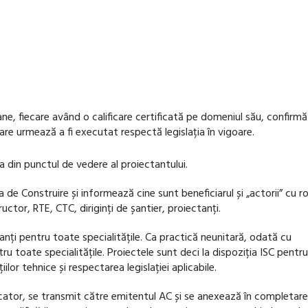
ne, fiecare având o calificare certificată pe domeniul său, confirmă
re urmează a fi executat respectă legislația în vigoare.
din punctul de vedere al proiectantului.
de Construire și informează cine sunt beneficiarul și „actorii” cu rol
uctor, RTE, CTC, diriginți de șantier, proiectanți.
ți pentru toate specialitățile. Ca practică neunitară, odată cu
 toate specialitățile. Proiectele sunt deci la dispoziția ISC pentr
lor tehnice și respectarea legislației aplicabile.
ficator, se transmit către emitentul AC și se anexează în completar