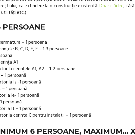
reștiului, ca extindere la o construcție existentă.
Doar clădire
, fără
tilități etc.)
15 PERSOANE
 semnatura – 1 persoana
rințele B, C, D, E, F – 1-3 persoane.
ersoana
erința A1
ator la cerințele A1, A2 – 1-2 persoane
t – 1 persoană
ator la Is -1 persoană
at – 1 persoană
tor la Ie- 1 persoană
 1 persoană
tor la It – 1 persoană
ator la cerinta C pentru instalatii – 1 persoană
MINIMUM 6 PERSOANE, MAXIMUM… 