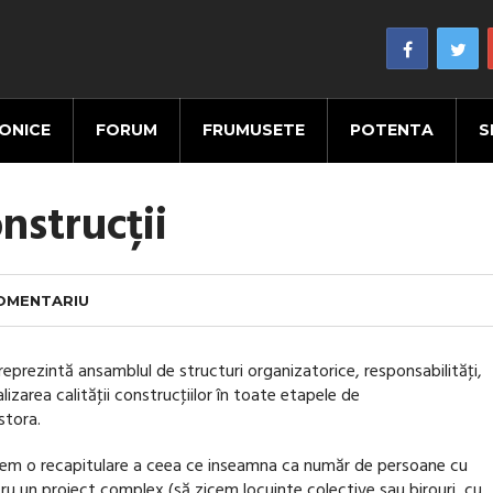
ONICE
FORUM
FRUMUSETE
POTENTA
S
nstrucții
COMENTARIU
 reprezintă ansamblul de structuri organizatorice, responsabilităţi,
izarea calităţii construcţiilor în toate etapele de
stora.
cem o recapitulare a ceea ce inseamna ca număr de persoane cu
ntru un proiect complex (să zicem locuinte colective sau birouri, cu