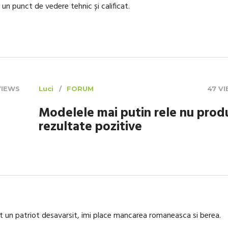
 un punct de vedere tehnic și calificat.
VIEWS
Luci
FORUM
47 V
Modelele mai putin rele nu prod
rezultate pozitive
nt un patriot desavarsit, imi place mancarea romaneasca si berea.