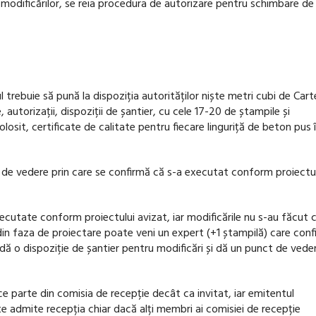
a modificărilor, se reia procedura de autorizare pentru schimbare de
 trebuie să pună la dispoziția autorităților niște metri cubi de Cart
, autorizații, dispoziții de șantier, cu cele 17-20 de ștampile și
osit, certificate de calitate pentru fiecare linguriță de beton pus 
ct de vedere prin care se confirmă că s-a executat conform proiectu
xecutate conform proiectului avizat, iar modificările nu s-au făcut 
din faza de proiectare poate veni un expert (+1 ștampilă) care con
e dă o dispoziție de șantier pentru modificări și dă un punct de vede
ce parte din comisia de recepție decât ca invitat, iar emitentul
te admite recepția chiar dacă alți membri ai comisiei de recepție