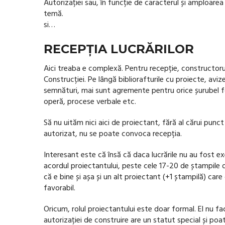
Autorizației sau, în funcție de caracterul și amploare
temă.
si…
RECEPȚIA LUCRĂRILOR
Aici treaba e complexă. Pentru recepție, constructorul
Construcției. Pe lângă bibliorafturile cu proiecte, avize
semnături, mai sunt agremente pentru orice șurubel fol
operă, procese verbale etc.
Să nu uităm nici aici de proiectant, fără al cărui pun
autorizat, nu se poate convoca recepția.
Interesant este că însă că daca lucrările nu au fost e
acordul proiectantului, peste cele 17-20 de ștampile 
că e bine și așa și un alt proiectant (+1 ștampilă) car
favorabil.
Oricum, rolul proiectantului este doar formal. El nu fa
autorizației de construire are un statut special și poa