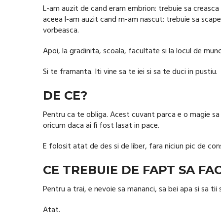
L-am auzit de cand eram embrion: trebuie sa creasca ma
aceea l-am auzit cand m-am nascut: trebuie sa scape 
vorbeasca.
Apoi, la gradinita, scoala, facultate si la locul de munc
Si te framanta. Iti vine sa te iei si sa te duci in pustiu.
DE CE?
Pentru ca te obliga. Acest cuvant parca e o magie sa te
oricum daca ai fi fost lasat in pace.
E folosit atat de des si de liber, fara niciun pic de co
CE TREBUIE DE FAPT SA FAC
Pentru a trai, e nevoie sa mananci, sa bei apa si sa ti
Atat.