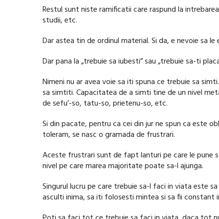
Restul sunt niste ramificatii care raspund la intrebare
studii, etc.
Dar astea tin de ordinul material. Si da, e nevoie sa le
Dar pana la „trebuie sa iubesti” sau „trebuie sa-ti placa”
Nimeni nu ar avea voie sa iti spuna ce trebuie sa simti.
sa simtiti. Capacitatea de a simti tine de un nivel met
de sefu’-so, tatu-so, prietenu-so, etc.
Si din pacate, pentru ca cei din jur ne spun ca este ob
toleram, se nasc o gramada de frustrari.
Aceste frustrari sunt de fapt lanturi pe care le pune s
nivel pe care marea majoritate poate sa-l ajunga.
Singurul lucru pe care trebuie sa-l faci in viata este s
asculti inima, sa iti folosesti mintea si sa fii constant
Poti sa faci tot ce trebuie sa faci in viata, daca tot nu