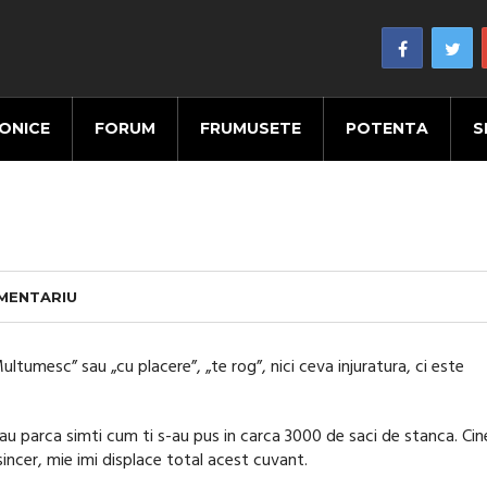
ONICE
FORUM
FRUMUSETE
POTENTA
S
OMENTARIU
ultumesc” sau „cu placere”, „te rog”, nici ceva injuratura, ci este
au parca simti cum ti s-au pus in carca 3000 de saci de stanca. Cin
sincer, mie imi displace total acest cuvant.