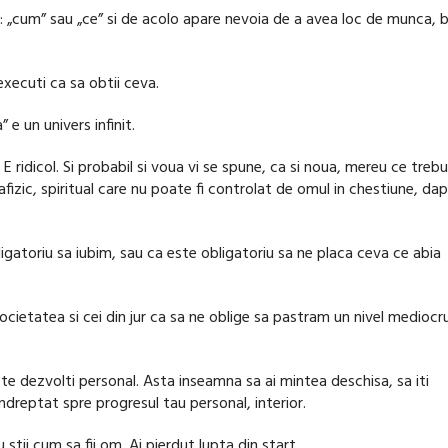
a: „cum” sau „ce” si de acolo apare nevoia de a avea loc de munca, b
 executi ca sa obtii ceva.
 e un univers infinit.
 E ridicol. Si probabil si voua vi se spune, ca si noua, mereu ce trebu
afizic, spiritual care nu poate fi controlat de omul in chestiune, dap
ligatoriu sa iubim, sau ca este obligatoriu sa ne placa ceva ce abia
ocietatea si cei din jur ca sa ne oblige sa pastram un nivel mediocr
a te dezvolti personal. Asta inseamna sa ai mintea deschisa, sa iti
 indreptat spre progresul tau personal, interior.
 stii cum sa fii om. Ai pierdut lupta din start.