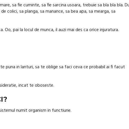
re, sa fie cuminte, sa fie sarcina usoara, trebuie sa bla bla bla. 
de colici, sa planga, sa manance, sa bea apa, sa mearga, sa
a. Oo, pai la locul de munca, il auzi mai des ca orice injuratura.
 puna in lanturi, sa te oblige sa faci ceva ce probabil ai fi facut
nsideratie, incat te oboseste.
I?
i sistemul numit organism in functiune.