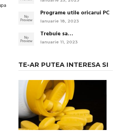
Ianuarie 25, 2023
Dupa
Programe utile oricarui PC
Ianuarie 18, 2023
Trebuie sa…
Ianuarie 11, 2023
TE-AR PUTEA INTERESA SI
3
Sfaturi
pentru
folosirea
in
siguranta
a …
Folosirea
de