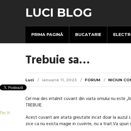
LUCI BLOG
PRIMA PAGINĂ
BUCATARIE
ELECTR
Trebuie sa…
Luci
ianuarie 11, 2023
FORUM
NICIUN C
Cel mai des intalnit cuvant din viata omului nu este „M
TREBUIE.
Pin It
Acest cuvant are atata greutate incat doar la auzul s
zice ca nu exista magie in cuvinte, nu a trait.Va spun 