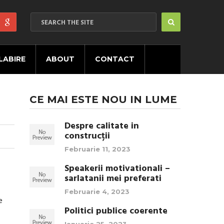
LABIRE
ABOUT
CONTACT
CE MAI ESTE NOU IN LUME
Despre calitate in
construcții
Februarie 11, 2023
Speakerii motivationali –
sarlatanii mei preferati
Februarie 4, 2023
e
Politici publice coerente