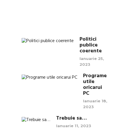
mei
preferat
Februarie
4,
2023
Politici
publice
coerente
Ianuarie 25,
2023
Programe
utile
oricarui
PC
Ianuarie 18,
2023
Trebuie sa…
Ianuarie 11, 2023