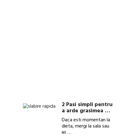
face
ca
produ
Eco
Slim 
Produsu
Eco
Slim
a
prins
la
public
foarte
bine
in …
2 Pasi simpli pentru
a arde grasimea …
Daca esti momentan la
dieta, mergi la sala sau
iei …