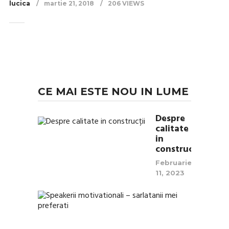
lucica
martie 21, 2018
206 VIEWS
CE MAI ESTE NOU IN LUME
Despre
calitate
in
construcții
Februarie
11, 2023
Speakeri
motivati
–
sarlatani